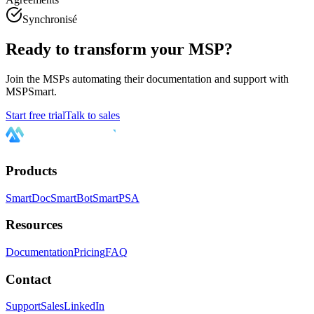
Synchronisé
Ready to transform your MSP?
Join the MSPs automating their documentation and support with
MSPSmart.
Start free trial
Talk to sales
Products
SmartDoc
SmartBot
SmartPSA
Resources
Documentation
Pricing
FAQ
Contact
Support
Sales
LinkedIn